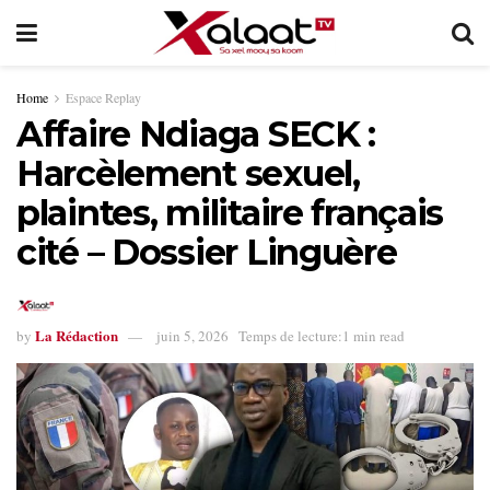
Home
Espace Replay
Affaire Ndiaga SECK :
Harcèlement sexuel,
plaintes, militaire français
cité – Dossier Linguère
La Rédaction
by
juin 5, 2026
Temps de lecture:1 min read