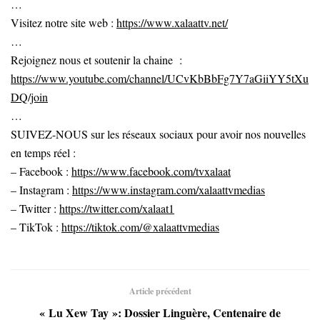
…
Visitez notre site web :
https://www.xalaattv.net/
…
Rejoignez nous et soutenir la chaine :
https://www.youtube.com/channel/UCvKbBbFg7Y7aGiiYY5tXu
DQ/join
…
SUIVEZ-NOUS sur les réseaux sociaux pour avoir nos nouvelles
en temps réel :
– Facebook :
https://www.facebook.com/tvxalaat
– Instagram :
https://www.instagram.com/xalaattvmedias
– Twitter :
https://twitter.com/xalaat1
– TikTok :
https://tiktok.com/@xalaattvmedias
Article précédent
« Lu Xew Tay »: Dossier Linguère, Centenaire de