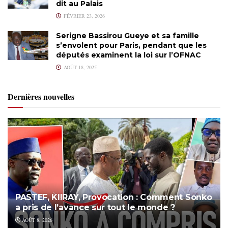
dit au Palais
FÉVRIER 23, 2026
Serigne Bassirou Gueye et sa famille
s’envolent pour Paris, pendant que les
députés examinent la loi sur l’OFNAC
AOÛT 18, 2025
Dernières nouvelles
PASTEF, KIIRAY, Provocation : Comment Sonko
a pris de l’avance sur tout le monde ?
AOÛT 8, 2026