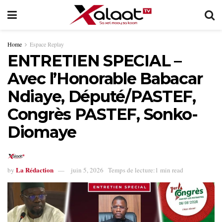
Home
Espace Replay
ENTRETIEN SPECIAL –
Avec l’Honorable Babacar
Ndiaye, Député/PASTEF,
Congrès PASTEF, Sonko-
Diomaye
La Rédaction
by
juin 5, 2026
Temps de lecture:1 min read