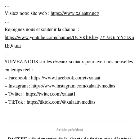
…
Visitez notre site web :
https://www.xalaattv.net/
…
Rejoignez nous et soutenir la chaine :
https://www.youtube.com/channel/UCvKbBbFg7Y7aGiiYY5tXu
DQ/join
…
SUIVEZ-NOUS sur les réseaux sociaux pour avoir nos nouvelles
en temps réel :
– Facebook :
https://www.facebook.com/tvxalaat
– Instagram :
https://www.instagram.com/xalaattvmedias
– Twitter :
https://twitter.com/xalaat1
– TikTok :
https://tiktok.com/@xalaattvmedias
Article précédent
PASTEF : de signature de la charte de fusion avec d’autres