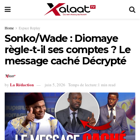
Home
Espace Replay
Sonko/Wade : Diomaye
règle-t-il ses comptes ? Le
message caché Décrypté
La Rédaction
by
juin 5, 2026
Temps de lecture:1 min read