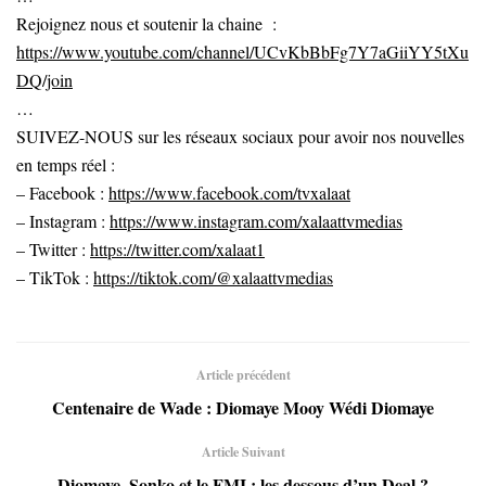
Rejoignez nous et soutenir la chaine :
https://www.youtube.com/channel/UCvKbBbFg7Y7aGiiYY5tXu
DQ/join
…
SUIVEZ-NOUS sur les réseaux sociaux pour avoir nos nouvelles
en temps réel :
– Facebook :
https://www.facebook.com/tvxalaat
– Instagram :
https://www.instagram.com/xalaattvmedias
– Twitter :
https://twitter.com/xalaat1
– TikTok :
https://tiktok.com/@xalaattvmedias
Article précédent
Centenaire de Wade : Diomaye Mooy Wédi Diomaye
Article Suivant
Diomaye, Sonko et le FMI : les dessous d’un Deal ?