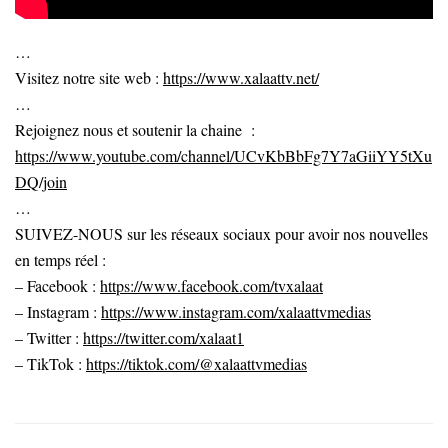
…
Visitez notre site web :
https://www.xalaattv.net/
…
Rejoignez nous et soutenir la chaine :
https://www.youtube.com/channel/UCvKbBbFg7Y7aGiiYY5tXu
DQ/join
…
SUIVEZ-NOUS sur les réseaux sociaux pour avoir nos nouvelles
en temps réel :
– Facebook :
https://www.facebook.com/tvxalaat
– Instagram :
https://www.instagram.com/xalaattvmedias
– Twitter :
https://twitter.com/xalaat1
– TikTok :
https://tiktok.com/@xalaattvmedias