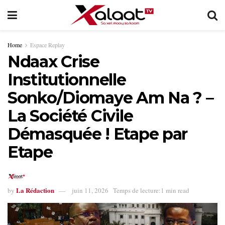
Home
Espace Replay
Ndaax Crise
Institutionnelle
Sonko/Diomaye Am Na ? –
La Société Civile
Démasquée ! Etape par
Etape
La Rédaction
by
juin 11, 2026
Temps de lecture:1 min read