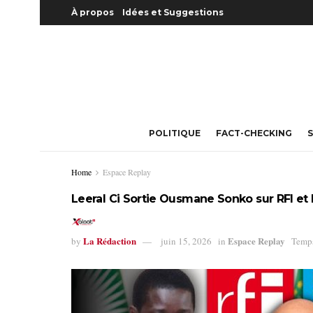
À propos
Idées et Suggestions
POLITIQUE
FACT-CHECKING
S
Home
Espace Replay
Leeral Ci Sortie Ousmane Sonko sur RFI et
La Rédaction
Espace Replay
by
juin 15, 2026
in
Temps