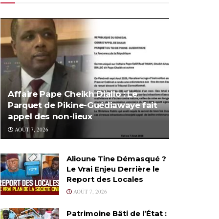
Affaire Pape Cheikh Diallo : Le
Parquet de Pikine-Guédiawaye fait
appel des non-lieux
AOÛT 7, 2026
Alioune Tine Démasqué ?
Le Vrai Enjeu Derrière le
Report des Locales
AOÛT 7, 2026
Patrimoine Bâti de l’État :