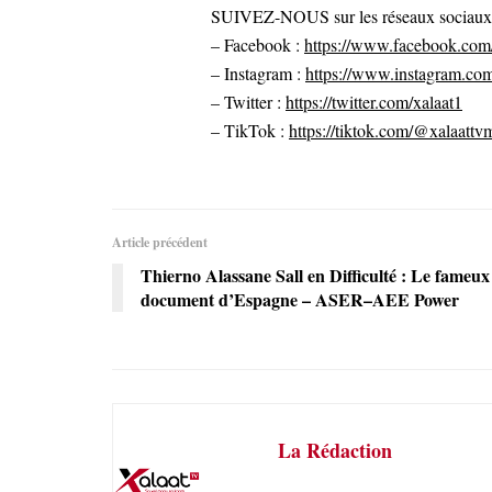
SUIVEZ-NOUS sur les réseaux sociaux po
– Facebook :
https://www.facebook.com/
– Instagram :
https://www.instagram.com
– Twitter :
https://twitter.com/xalaat1
– TikTok :
https://tiktok.com/@xalaattv
Article précédent
Thierno Alassane Sall en Difficulté : Le fameux
document d’Espagne – ASER–AEE Power
La Rédaction