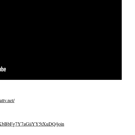
ttv.net/
CvKbBbFg7Y7aGiiYY5tXuDQ/join