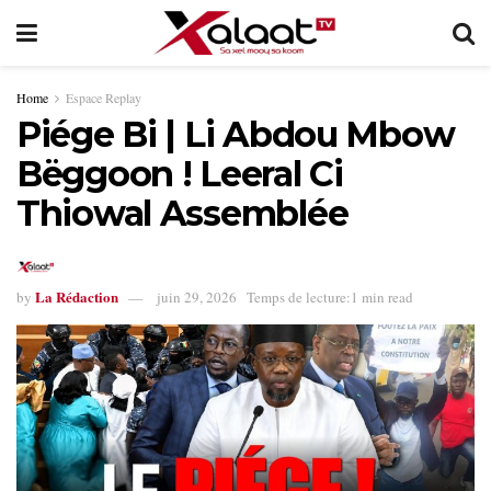
Home
Espace Replay
Piége Bi | Li Abdou Mbow
Bëggoon ! Leeral Ci
Thiowal Assemblée
La Rédaction
by
juin 29, 2026
Temps de lecture:1 min read