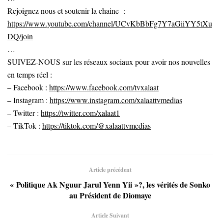
Rejoignez nous et soutenir la chaine :
https://www.youtube.com/channel/UCvKbBbFg7Y7aGiiYY5tXu
DQ/join
…
SUIVEZ-NOUS sur les réseaux sociaux pour avoir nos nouvelles
en temps réel :
– Facebook :
https://www.facebook.com/tvxalaat
– Instagram :
https://www.instagram.com/xalaattvmedias
– Twitter :
https://twitter.com/xalaat1
– TikTok :
https://tiktok.com/@xalaattvmedias
Article précédent
« Politique Ak Nguur Jarul Yenn Yii »?, les vérités de Sonko
au Président de Diomaye
Article Suivant