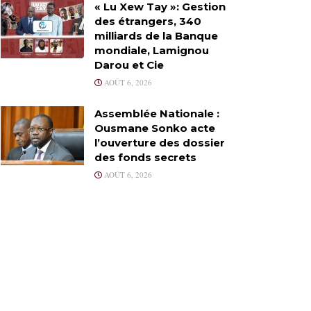
« Lu Xew Tay »: Gestion
des étrangers, 340
milliards de la Banque
mondiale, Lamignou
Darou et Cie
AOÛT 6, 2026
Assemblée Nationale :
Ousmane Sonko acte
l’ouverture des dossier
des fonds secrets
AOÛT 6, 2026