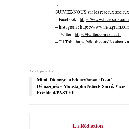
…
SUIVEZ-NOUS sur les réseaux sociaux po
– Facebook :
https://www.facebook.com/
– Instagram :
https://www.instagram.com
– Twitter :
https://twitter.com/xalaat1
– TikTok :
https://tiktok.com/@xalaattv
Article précédent
Mimi, Diomaye, Abdourahmane Diouf
Démasqués – Moustapha Ndieck Sarré, Vice-
Président/PASTEF
La Rédaction