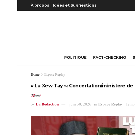
À propos
Idées et Suggestions
POLITIQUE
FACT-CHECKING
S
Home
Espace Replay
« Lu Xew Tay »: Concertation/ministère de
La Rédaction
Espace Replay
by
juin 30, 2026
in
Temps