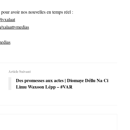
ur avoir nos nouvelles en temps réel :
tvxalaat
/xalaattvmedias
medias
Article Suivant
Des promesses aux actes | Diomaye Déllu Na Ci
Limu Waxoon Lépp – #VAR