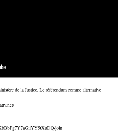
ministère de la Justice, Le référendum comme alternative
ttv.net/
CvKbBbFg7Y7aGiiYY5tXuDQ/join