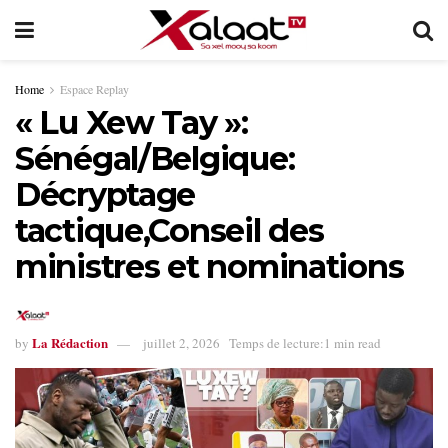
Home
Espace Replay
« Lu Xew Tay »:
Sénégal/Belgique:
Décryptage
tactique,Conseil des
ministres et nominations
La Rédaction
by
juillet 2, 2026
Temps de lecture:1 min read