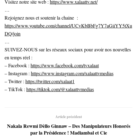
Visitez notre site web :
https://www.xalaattv.net/
…
Rejoignez nous et soutenir la chaine :
https://www.youtube.com/channel/UCvKbBbFg7Y7aGiiYY5tXu
DQ/join
…
SUIVEZ-NOUS sur les réseaux sociaux pour avoir nos nouvelles
en temps réel :
– Facebook :
https://www.facebook.com/tvxalaat
– Instagram :
https://www.instagram.com/xalaattvmedias
– Twitter :
https://twitter.com/xalaat1
– TikTok :
https://tiktok.com/@xalaattvmedias
Article précédent
Nakala Rewmi Dèllo Ginnaw – Des Manipulateurs Honorés
par la Présidence ! Madiambal et Cie