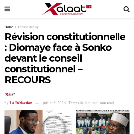
Home
Espace Replay
Révision constitutionnelle
: Diomaye face à Sonko
devant le conseil
constitutionnel –
RECOURS
La Rédaction
by
juillet 8, 2026
Temps de lecture:1 min read