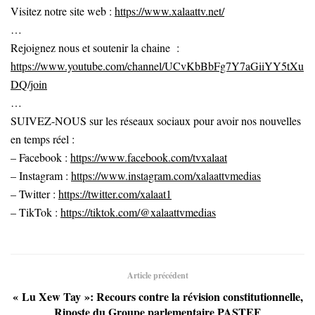
Visitez notre site web :
https://www.xalaattv.net/
…
Rejoignez nous et soutenir la chaine :
https://www.youtube.com/channel/UCvKbBbFg7Y7aGiiYY5tXu
DQ/join
…
SUIVEZ-NOUS sur les réseaux sociaux pour avoir nos nouvelles
en temps réel :
– Facebook :
https://www.facebook.com/tvxalaat
– Instagram :
https://www.instagram.com/xalaattvmedias
– Twitter :
https://twitter.com/xalaat1
– TikTok :
https://tiktok.com/@xalaattvmedias
Article précédent
« Lu Xew Tay »: Recours contre la révision constitutionnelle,
Riposte du Groupe parlementaire PASTEF