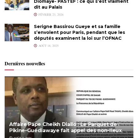
Diomaye- PASTEF : ce qui s’est vraiment
dit au Palais
FÉVRIER 23, 2026
Serigne Bassirou Gueye et sa famille
s’envolent pour Paris, pendant que les
députés examinent la loi sur l’OFNAC
AOÛT 18, 2025
Dernières nouvelles
Affaire Pape Cheikh Diallo : Le Parquet de
Pikine-Guédiawaye fait appel des non-lieux
AOÛT 7, 2026