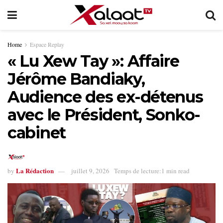
Home
Espace Replay
« Lu Xew Tay »: Affaire
Jérôme Bandiaky,
Audience des ex-détenus
avec le Président, Sonko-
cabinet
La Rédaction
by
juillet 9, 2026
Temps de lecture:1 min read