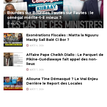
Bourdes sur Bourdes, Fautes sur Fautes : le
sénégal mérite-t-il mieux ?
AOÛT 8, 2026
Exonérations Fiscales : Niatta la Nguuru
Macky Sall Balé Ci Bor ?
AOÛT 8, 2026
Affaire Pape Cheikh Diallo : Le Parquet de
Pikine-Guédiawaye fait appel des non-
lieux
AOÛT 7, 2026
Alioune Tine Démasqué ? Le Vrai Enjeu
Derrière le Report des Locales
AOÛT 7, 2026