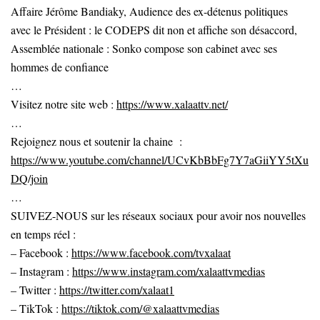
Affaire Jérôme Bandiaky, Audience des ex-détenus politiques
avec le Président : le CODEPS dit non et affiche son désaccord,
Assemblée nationale : Sonko compose son cabinet avec ses
hommes de confiance
…
Visitez notre site web :
https://www.xalaattv.net/
…
Rejoignez nous et soutenir la chaine :
https://www.youtube.com/channel/UCvKbBbFg7Y7aGiiYY5tXu
DQ/join
…
SUIVEZ-NOUS sur les réseaux sociaux pour avoir nos nouvelles
en temps réel :
– Facebook :
https://www.facebook.com/tvxalaat
– Instagram :
https://www.instagram.com/xalaattvmedias
– Twitter :
https://twitter.com/xalaat1
– TikTok :
https://tiktok.com/@xalaattvmedias