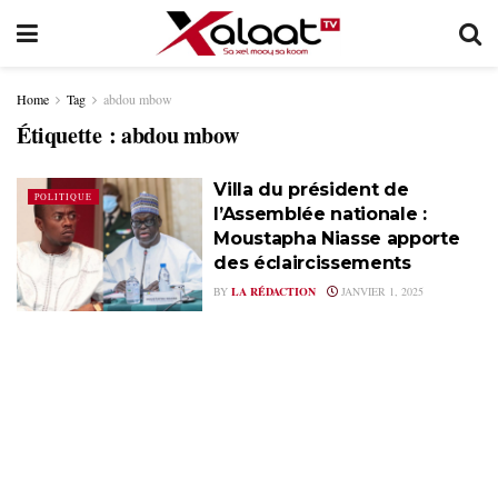
Home
Tag
abdou mbow
Étiquette :
abdou mbow
Villa du président de
POLITIQUE
l’Assemblée nationale :
Moustapha Niasse apporte
des éclaircissements
BY
LA RÉDACTION
JANVIER 1, 2025