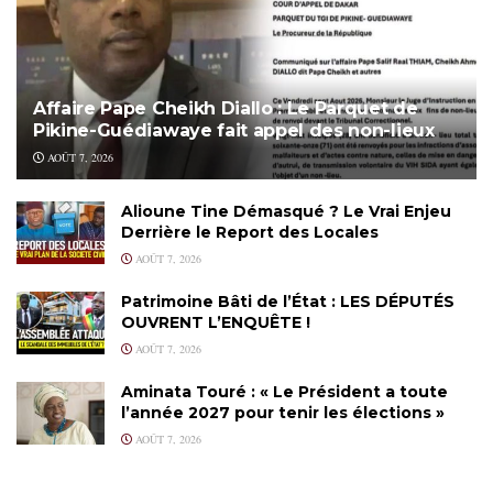
Affaire Pape Cheikh Diallo : Le Parquet de
Pikine-Guédiawaye fait appel des non-lieux
AOÛT 7, 2026
Alioune Tine Démasqué ? Le Vrai Enjeu
Derrière le Report des Locales
AOÛT 7, 2026
Patrimoine Bâti de l’État : LES DÉPUTÉS
OUVRENT L’ENQUÊTE !
AOÛT 7, 2026
Aminata Touré : « Le Président a toute
l’année 2027 pour tenir les élections »
AOÛT 7, 2026