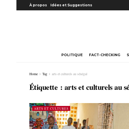
À propos
Idées et Suggestions
POLITIQUE
FACT-CHECKING
S
Home
Tag
arts et culturels au sénégal
Étiquette :
arts et culturels au s
ARTS ET CULTURES