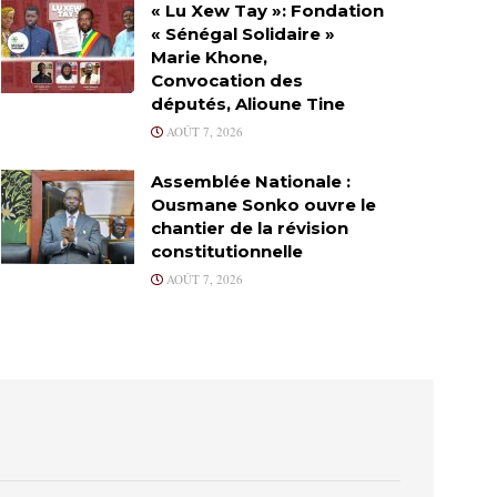
« Lu Xew Tay »: Fondation
« Sénégal Solidaire »
Marie Khone,
Convocation des
députés, Alioune Tine
AOÛT 7, 2026
Assemblée Nationale :
Ousmane Sonko ouvre le
chantier de la révision
constitutionnelle
AOÛT 7, 2026