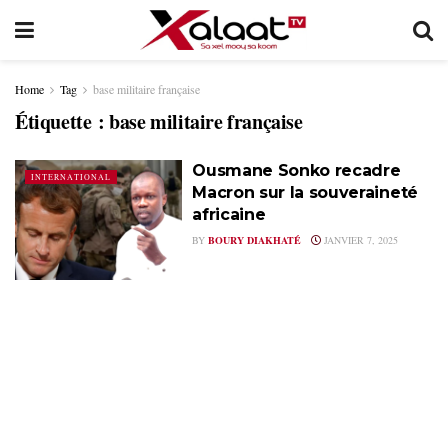
Home
Tag
base militaire française
Étiquette :
base militaire française
Ousmane Sonko recadre
INTERNATIONAL
Macron sur la souveraineté
africaine
BY
BOURY DIAKHATÉ
JANVIER 7, 2025