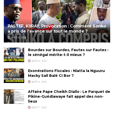
PASTEF, KIIRAY, Provocation : Comment Sonko
a pris de l’avance sur tout le monde ?
AOÛT 8, 2026
Bourdes sur Bourdes, Fautes sur Fautes :
le sénégal mérite-t-il mieux ?
AOÛT 8, 2026
Exonérations Fiscales : Niatta la Nguuru
Macky Sall Balé Ci Bor ?
AOÛT 8, 2026
Affaire Pape Cheikh Diallo : Le Parquet de
Pikine-Guédiawaye fait appel des non-
lieux
AOÛT 7, 2026