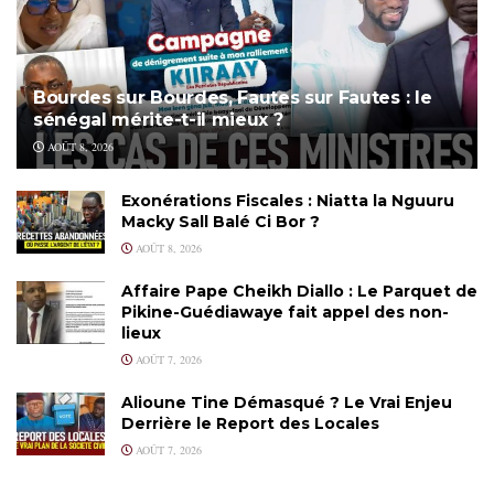
Bourdes sur Bourdes, Fautes sur Fautes : le
sénégal mérite-t-il mieux ?
AOÛT 8, 2026
Exonérations Fiscales : Niatta la Nguuru
Macky Sall Balé Ci Bor ?
AOÛT 8, 2026
Affaire Pape Cheikh Diallo : Le Parquet de
Pikine-Guédiawaye fait appel des non-
lieux
AOÛT 7, 2026
Alioune Tine Démasqué ? Le Vrai Enjeu
Derrière le Report des Locales
AOÛT 7, 2026