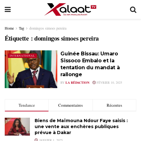
Home
Tag
domingos simoes pereira
Étiquette :
domingos simoes pereira
Guinée Bissau: Umaro
INTERNATIONAL
Sissoco Embalo et la
tentation du mandat à
rallonge
BY
LA RÉDACTION
FÉVRIER 10, 2025
Tendance
Commentaires
Récentes
Biens de Maïmouna Ndour Faye saisis :
une vente aux enchères publiques
prévue à Dakar
JANVIER 1, 2025