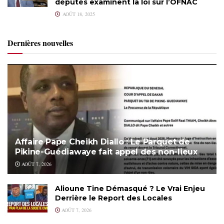
députés examinent la loi sur l’OFNAC
AOÛT 18, 2025
Dernières nouvelles
Affaire Pape Cheikh Diallo : Le Parquet de
Pikine-Guédiawaye fait appel des non-lieux
AOÛT 7, 2026
Alioune Tine Démasqué ? Le Vrai Enjeu
Derrière le Report des Locales
AOÛT 7, 2026