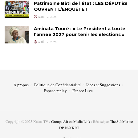
Patrimoine Bâti de l’État : LES DÉPUTÉS
OUVRENT L’ENQUÊTE !
AOÛT 7, 2026
Aminata Touré : « Le Président a toute
l’année 2027 pour tenir les élections »
AOÛT 7, 2026
À propos
Politique de Confidentialité
Idées et Suggestions
Espace replay
Espace Live
Copyright © 2025 Xalaat TV /
Groupe Africa Media Link
/ Réalisé par
The SubMarine
DP N-XKRT