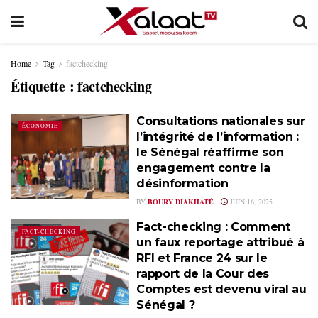
Home
Tag
factchecking
Étiquette :
factchecking
Consultations nationales sur
ÉCONOMIE
l’intégrité de l’information :
le Sénégal réaffirme son
engagement contre la
désinformation
BY
BOURY DIAKHATÉ
JUIN 16, 2025
Fact-checking : Comment
FACT-CHECKING
un faux reportage attribué à
RFI et France 24 sur le
rapport de la Cour des
Comptes est devenu viral au
Sénégal ?