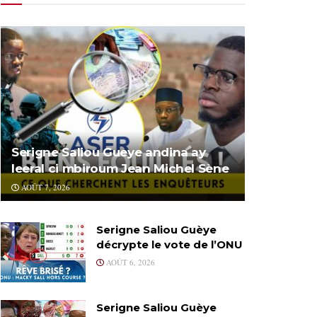
Serigne Saliou Gueye andina ay
leeral ci mbiroum Jean Michel Sène
AOÛT 7, 2026
Serigne Saliou Guèye
décrypte le vote de l’ONU
AOÛT 6, 2026
Serigne Saliou Guèye