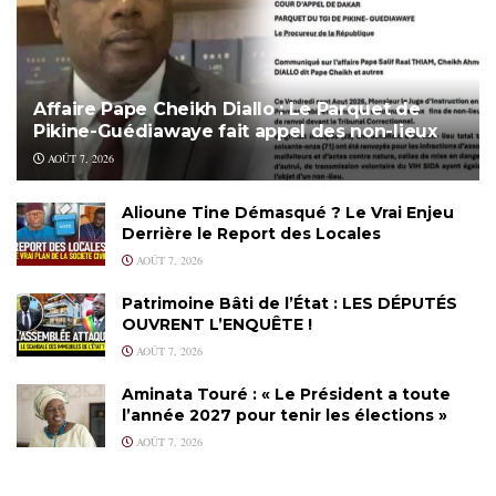
Affaire Pape Cheikh Diallo : Le Parquet de
Pikine-Guédiawaye fait appel des non-lieux
AOÛT 7, 2026
Alioune Tine Démasqué ? Le Vrai Enjeu
Derrière le Report des Locales
AOÛT 7, 2026
Patrimoine Bâti de l’État : LES DÉPUTÉS
OUVRENT L’ENQUÊTE !
AOÛT 7, 2026
Aminata Touré : « Le Président a toute
l’année 2027 pour tenir les élections »
AOÛT 7, 2026