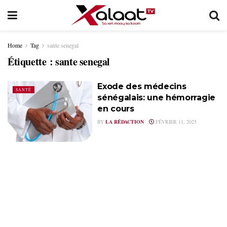
Home
Tag
sante senegal
Étiquette :
sante senegal
Exode des médecins
SANTÉ
sénégalais: une hémorragie
en cours
BY
LA RÉDACTION
FÉVRIER 11, 2025