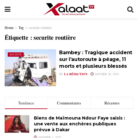
Home
Tag
securite routière
Étiquette :
securite routière
Bambey : Tragique accident
SOCIÉTÉ
sur l’autoroute à péage, 11
morts et plusieurs blessés
BY
LA RÉDACTION
JANVIER 28, 2025
Tendance
Commentaires
Récentes
Biens de Maïmouna Ndour Faye saisis :
une vente aux enchères publiques
prévue à Dakar
JANVIER 1, 2025