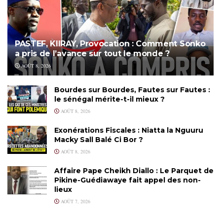
PASTEF, KIIRAY, Provocation : Comment Sonko
a pris de l’avance sur tout le monde ?
AOÛT 8, 2026
Bourdes sur Bourdes, Fautes sur Fautes :
le sénégal mérite-t-il mieux ?
AOÛT 8, 2026
Exonérations Fiscales : Niatta la Nguuru
Macky Sall Balé Ci Bor ?
AOÛT 8, 2026
Affaire Pape Cheikh Diallo : Le Parquet de
Pikine-Guédiawaye fait appel des non-
lieux
AOÛT 7, 2026