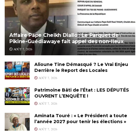
Affaire Pape Cheikh Diallo : Le Parquet de
Pikine-Guédiawaye fait appel des non-lieux
AOÛT 7, 2026
Alioune Tine Démasqué ? Le Vrai Enjeu
Derrière le Report des Locales
AOÛT 7, 2026
Patrimoine Bâti de l’État : LES DÉPUTÉS
OUVRENT L’ENQUÊTE !
AOÛT 7, 2026
Aminata Touré : « Le Président a toute
l’année 2027 pour tenir les élections »
AOÛT 7, 2026