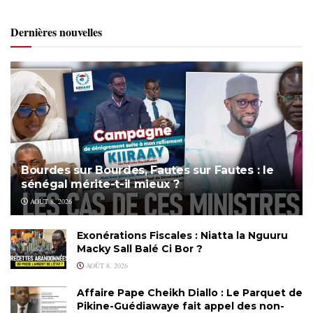
Dernières nouvelles
Bourdes sur Bourdes, Fautes sur Fautes : le
sénégal mérite-t-il mieux ?
AOÛT 8, 2026
Exonérations Fiscales : Niatta la Nguuru
Macky Sall Balé Ci Bor ?
AOÛT 8, 2026
Affaire Pape Cheikh Diallo : Le Parquet de
Pikine-Guédiawaye fait appel des non-