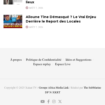
lieux
AOÛT 7, 2026
Alioune Tine Démasqué ? Le Vrai Enjeu
Derrière le Report des Locales
AOÛT 7, 2026
À propos
Politique de Confidentialité
Idées et Suggestions
Espace replay
Espace Live
Copyright © 2025 Xalaat TV /
Groupe Africa Media Link
/ Réalisé par
The SubMarine
DP N-XKRT