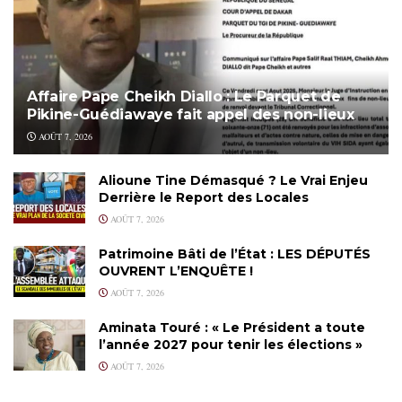
Affaire Pape Cheikh Diallo : Le Parquet de
Pikine-Guédiawaye fait appel des non-lieux
AOÛT 7, 2026
Alioune Tine Démasqué ? Le Vrai Enjeu
Derrière le Report des Locales
AOÛT 7, 2026
Patrimoine Bâti de l’État : LES DÉPUTÉS
OUVRENT L’ENQUÊTE !
AOÛT 7, 2026
Aminata Touré : « Le Président a toute
l’année 2027 pour tenir les élections »
AOÛT 7, 2026