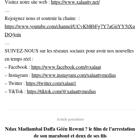
Visitez notre site web :
https://www.xalaattv.net/
…
Rejoignez nous et soutenir la chaine :
https://www.youtube.com/channel/UCvKbBbFg7Y7aGiiYY5tXu
DQ/join
…
SUIVEZ-NOUS sur les réseaux sociaux pour avoir nos nouvelles
en temps réel :
– Facebook :
https://www.facebook.com/tvxalaat
– Instagram :
https://www.instagram.com/xalaattvmedias
– Twitter :
https://twitter.com/xalaat1
– TikTok :
https://tiktok.com/@xalaattvmedias
Article précédent
Ndax Madiambal Daffa Géén Rewmi ? le film de l’arrestation
de son marabout et deux de ses fils