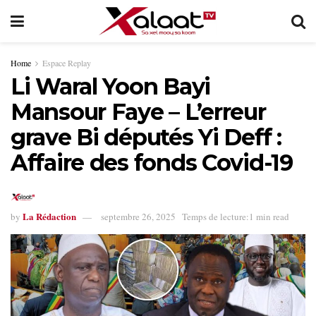
Home
Espace Replay
Li Waral Yoon Bayi
Mansour Faye – L’erreur
grave Bi députés Yi Deff :
Affaire des fonds Covid-19
La Rédaction
by
septembre 26, 2025
Temps de lecture:1 min read