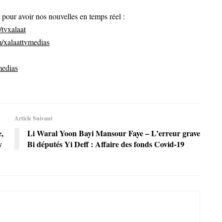
ur avoir nos nouvelles en temps réel :
tvxalaat
/xalaattvmedias
medias
Article Suivant
,
Li Waral Yoon Bayi Mansour Faye – L’erreur grave
y
Bi députés Yi Deff : Affaire des fonds Covid-19