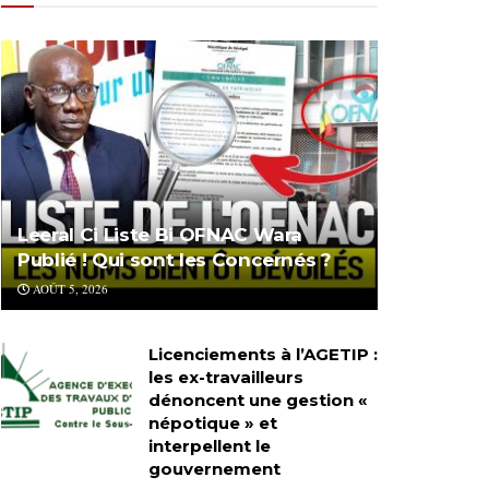
Leeral Ci Liste Bi OFNAC Wara
Publié ! Qui sont les Concernés ?
AOÛT 5, 2026
Licenciements à l’AGETIP :
les ex-travailleurs
dénoncent une gestion «
népotique » et
interpellent le
gouvernement