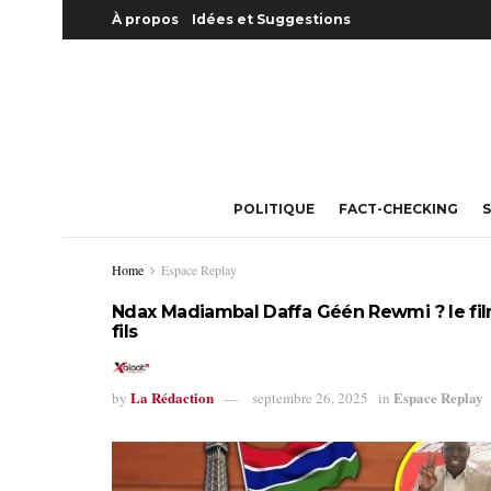
À propos
Idées et Suggestions
POLITIQUE
FACT-CHECKING
S
Home
Espace Replay
Ndax Madiambal Daffa Géén Rewmi ? le film
fils
La Rédaction
Espace Replay
by
septembre 26, 2025
in