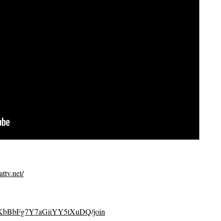
ttv.net/
CvKbBbFg7Y7aGiiYY5tXuDQ/join