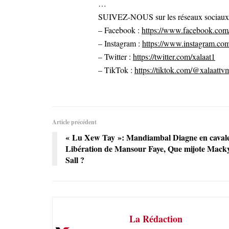
…
SUIVEZ-NOUS sur les réseaux sociaux po
– Facebook :
https://www.facebook.com/
– Instagram :
https://www.instagram.com
– Twitter :
https://twitter.com/xalaat1
– TikTok :
https://tiktok.com/@xalaattv
Article précédent
« Lu Xew Tay »: Mandiambal Diagne en cavale
Libération de Mansour Faye, Que mijote Mack
Sall ?
La Rédaction