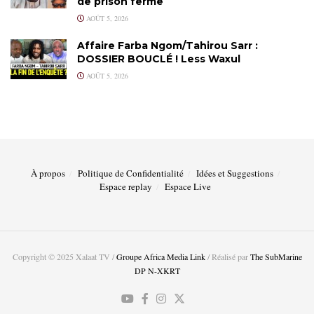
de prison ferme
AOÛT 5, 2026
Affaire Farba Ngom/Tahirou Sarr :
DOSSIER BOUCLÉ ! Less Waxul
AOÛT 5, 2026
À propos
Politique de Confidentialité
Idées et Suggestions
Espace replay
Espace Live
Copyright © 2025 Xalaat TV /
Groupe Africa Media Link
/ Réalisé par
The SubMarine
DP N-XKRT