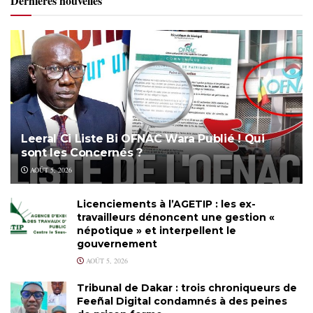
Dernières nouvelles
Leeral Ci Liste Bi OFNAC Wara Publié ! Qui
sont les Concernés ?
AOÛT 5, 2026
Licenciements à l’AGETIP : les ex-
travailleurs dénoncent une gestion «
népotique » et interpellent le
gouvernement
AOÛT 5, 2026
Tribunal de Dakar : trois chroniqueurs de
Feeñal Digital condamnés à des peines