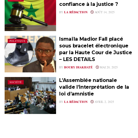
confiance à la justice ?
BY
LA RÉDACTION
AOÛT 14, 2025
Ismaïla Madior Fall placé
POLITIQUE
sous bracelet électronique
par la Haute Cour de Justice
– LES DETAILS
BY
BOURY DIAKHATÉ
MAI 20, 2025
L’Assemblée nationale
SOCIÉTÉ
valide l’interprétation de la
loi d’amnistie
BY
LA RÉDACTION
AVRIL 2, 2025