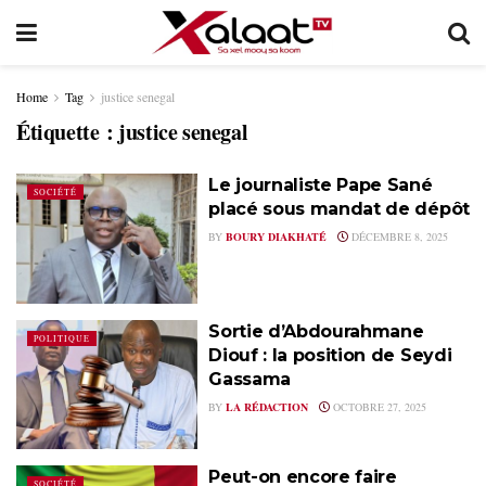
Home
Tag
justice senegal
Étiquette :
justice senegal
Le journaliste Pape Sané
SOCIÉTÉ
placé sous mandat de dépôt
BY
BOURY DIAKHATÉ
DÉCEMBRE 8, 2025
Sortie d’Abdourahmane
POLITIQUE
Diouf : la position de Seydi
Gassama
BY
LA RÉDACTION
OCTOBRE 27, 2025
Peut-on encore faire
SOCIÉTÉ