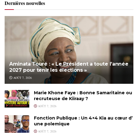
Dernières nouvelles
Aminata Touré : « Le Président a toute l’année
2027 pour tenir les élections »
AOÛT 7, 2026
Marie Khone Faye : Bonne Samaritaine ou
recruteuse de Kiiraay ?
AOÛT 7, 2026
Fonction Publique : Un 4×4 Kia au cœur d’
une polemique
AOÛT 7, 2026