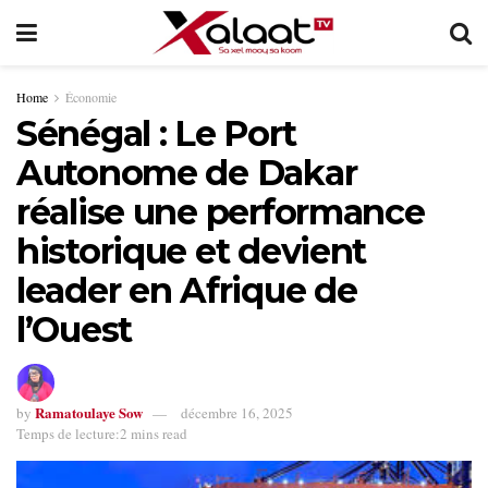
Home
Économie
Sénégal : Le Port
Autonome de Dakar
réalise une performance
historique et devient
leader en Afrique de
l’Ouest
Ramatoulaye Sow
by
décembre 16, 2025
Temps de lecture:2 mins read