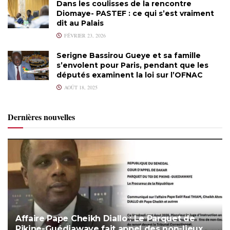
Dans les coulisses de la rencontre
Diomaye- PASTEF : ce qui s’est vraiment
dit au Palais
FÉVRIER 23, 2026
Serigne Bassirou Gueye et sa famille
s’envolent pour Paris, pendant que les
députés examinent la loi sur l’OFNAC
AOÛT 18, 2025
Dernières nouvelles
Affaire Pape Cheikh Diallo : Le Parquet de
Pikine-Guédiawaye fait appel des non-lieux