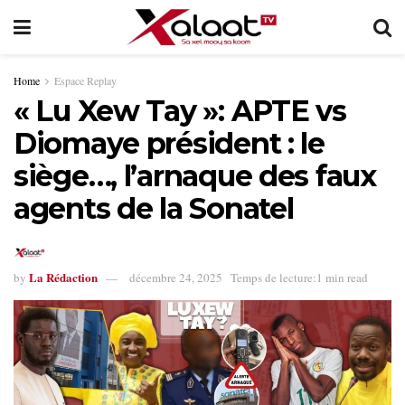
Home
Espace Replay
« Lu Xew Tay »: APTE vs
Diomaye président : le
siège…, l’arnaque des faux
agents de la Sonatel
La Rédaction
by
décembre 24, 2025
Temps de lecture:1 min read