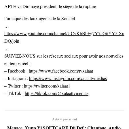
APTE vs Diomaye président: le siège de la rupture
l’arnaque des faux agents de la Sonatel
…
https://www.youtube.com/channel/UCvKbBbFg7Y7aGiiYY5tXu
DQ/join
…
SUIVEZ-NOUS sur les réseaux sociaux pour avoir nos nouvelles
en temps réel :
– Facebook :
https://www.facebook.com/tvxalaat
– Instagram :
https://www.instagram.com/xalaattvmedias
– Twitter :
https://twitter.com/xalaat1
– TikTok :
https://tiktok.com/@xalaattvmedias
Article précédent
Menace, Xupp Yi SOFTCARE Dii Def : Chantage, Audio,