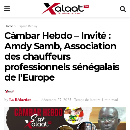
Home
Espace Replay
Càmbar Hebdo – Invité :
Amdy Samb, Association
des chauffeurs
professionnels sénégalais
de l’Europe
La Rédaction
by
décembre 27, 2025
Temps de lecture:1 min read