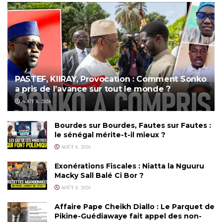
PASTEF, KIIRAY, Provocation : Comment Sonko
a pris de l’avance sur tout le monde ?
AOÛT 8, 2026
Bourdes sur Bourdes, Fautes sur Fautes :
le sénégal mérite-t-il mieux ?
AOÛT 8, 2026
Exonérations Fiscales : Niatta la Nguuru
Macky Sall Balé Ci Bor ?
AOÛT 8, 2026
Affaire Pape Cheikh Diallo : Le Parquet de
Pikine-Guédiawaye fait appel des non-