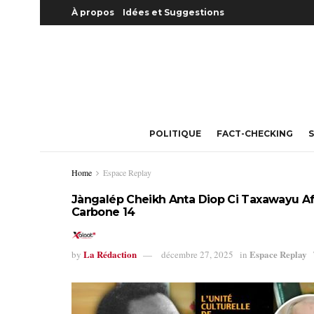
À propos
Idées et Suggestions
POLITIQUE
FACT-CHECKING
S
Home
Espace Replay
Jàngalép Cheikh Anta Diop Ci Taxawayu Afri
Carbone 14
La Rédaction
Espace Replay
by
décembre 27, 2025
in