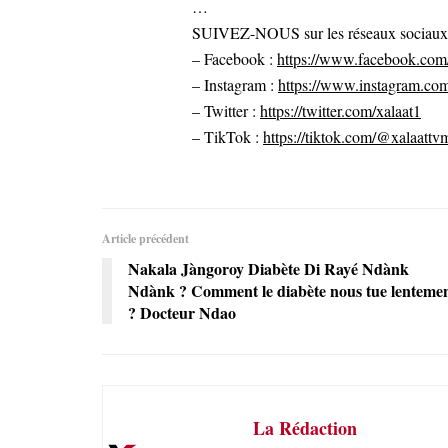
…
SUIVEZ-NOUS sur les réseaux sociaux po
– Facebook :
https://www.facebook.com/
– Instagram :
https://www.instagram.com
– Twitter :
https://twitter.com/xalaat1
– TikTok :
https://tiktok.com/@xalaattv
Article précédent
Nakala Jàngoroy Diabète Di Rayé Ndànk
Ndànk ? Comment le diabète nous tue lenteme
? Docteur Ndao
La Rédaction