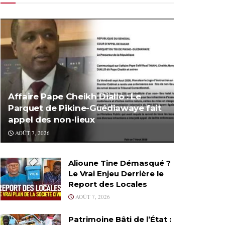
Affaire Pape Cheikh Diallo : Le
Parquet de Pikine-Guédiawaye fait
appel des non-lieux
AOÛT 7, 2026
Alioune Tine Démasqué ?
Le Vrai Enjeu Derrière le
Report des Locales
AOÛT 7, 2026
Patrimoine Bâti de l’État :