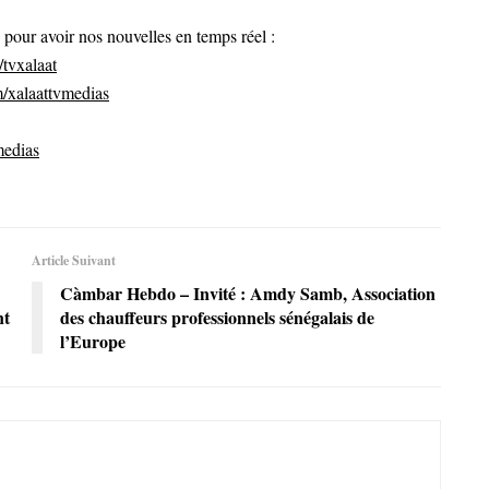
ur avoir nos nouvelles en temps réel :
tvxalaat
/xalaattvmedias
medias
Article Suivant
Càmbar Hebdo – Invité : Amdy Samb, Association
nt
des chauffeurs professionnels sénégalais de
l’Europe