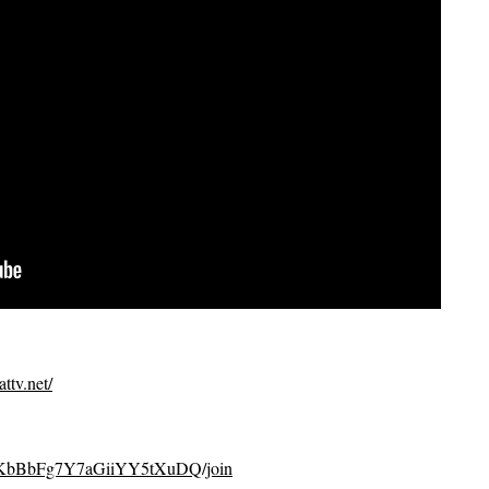
ttv.net/
CvKbBbFg7Y7aGiiYY5tXuDQ/join