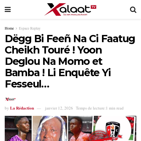
Home
Espace Replay
Dëgg Bi Feeñ Na Ci Faatug
Cheikh Touré ! Yoon
Deglou Na Momo et
Bamba ! Li Enquête Yi
Fesseul…
La Rédaction
by
janvier 12, 2026
Temps de lecture:1 min read