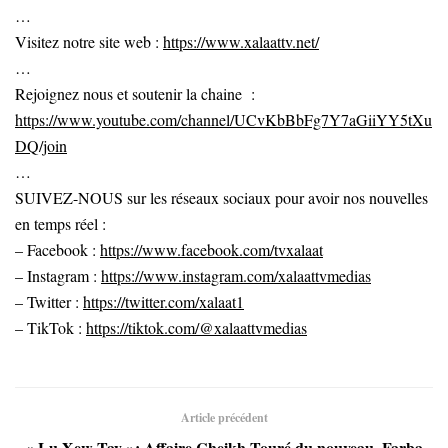
…
Visitez notre site web :
https://www.xalaattv.net/
…
Rejoignez nous et soutenir la chaine :
https://www.youtube.com/channel/UCvKbBbFg7Y7aGiiYY5tXu
DQ/join
…
SUIVEZ-NOUS sur les réseaux sociaux pour avoir nos nouvelles
en temps réel :
– Facebook :
https://www.facebook.com/tvxalaat
– Instagram :
https://www.instagram.com/xalaattvmedias
– Twitter :
https://twitter.com/xalaat1
– TikTok :
https://tiktok.com/@xalaattvmedias
Article précédent
« Lu Xew Tay »: Affaire Cheikh Touré du nouveau, Farba