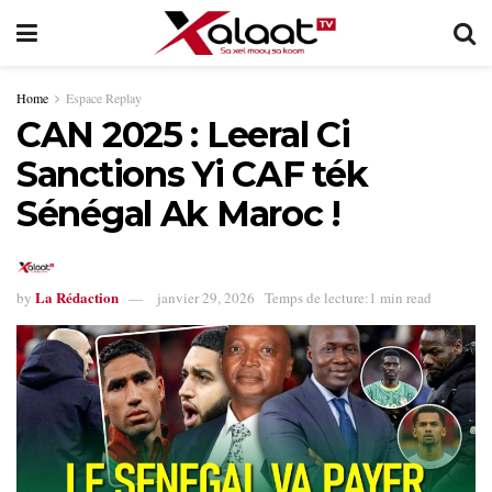
Home
Espace Replay
CAN 2025 : Leeral Ci
Sanctions Yi CAF ték
Sénégal Ak Maroc !
La Rédaction
by
janvier 29, 2026
Temps de lecture:1 min read