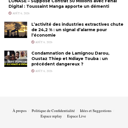
LONASE – Supposé Contrat 50 Millions avec Feñal
Digital : Toussaint Manga apporte un démenti
AOÛT 6, 2026
L’activité des industries extractives chute
de 24,2 % : un signal d’alarme pour
l’économie
AOÛT 6, 2026
Condamnation de Lamignou Darou,
Oustaz Thiep et Ndiaye Touba : un
précédent dangereux ?
AOÛT 6, 2026
À propos
Politique de Confidentialité
Idées et Suggestions
Espace replay
Espace Live