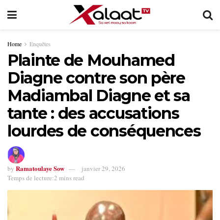
Home
Enquêtes
Plainte de Mouhamed
Diagne contre son père
Madiambal Diagne et sa
tante : des accusations
lourdes de conséquences
Ramatoulaye Sow
by
janvier 29, 2026
Temps de lecture:2 mins read