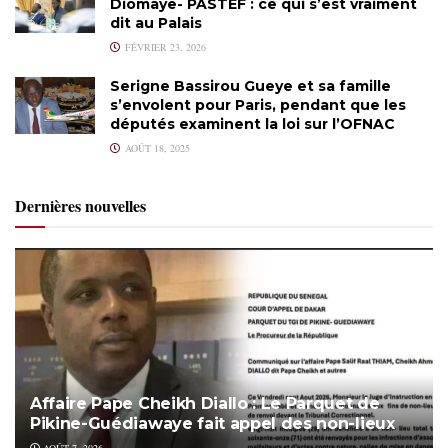
Diomaye- PASTEF : ce qui s’est vraiment
dit au Palais
FÉVRIER 23, 2026
Serigne Bassirou Gueye et sa famille
s’envolent pour Paris, pendant que les
députés examinent la loi sur l’OFNAC
AOÛT 18, 2025
Dernières nouvelles
Affaire Pape Cheikh Diallo : Le Parquet de
Pikine-Guédiawaye fait appel des non-lieux
AOÛT 7, 2026