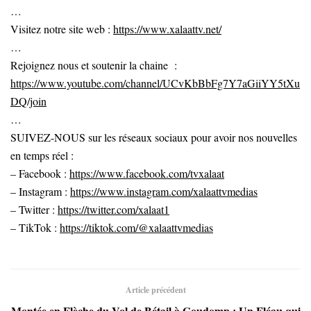
…
Visitez notre site web :
https://www.xalaattv.net/
…
Rejoignez nous et soutenir la chaine :
https://www.youtube.com/channel/UCvKbBbFg7Y7aGiiYY5tXu
DQ/join
…
SUIVEZ-NOUS sur les réseaux sociaux pour avoir nos nouvelles
en temps réel :
– Facebook :
https://www.facebook.com/tvxalaat
– Instagram :
https://www.instagram.com/xalaattvmedias
– Twitter :
https://twitter.com/xalaat1
– TikTok :
https://tiktok.com/@xalaattvmedias
Article précédent
Montée en Flèche du Vol de Bétail à Goudomp : Un Fléau qui