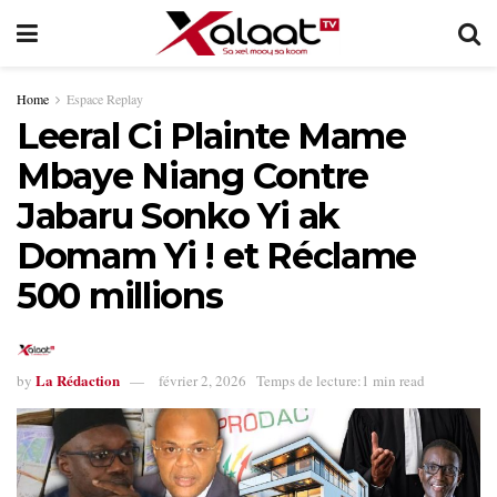
Home
Espace Replay
Leeral Ci Plainte Mame
Mbaye Niang Contre
Jabaru Sonko Yi ak
Domam Yi ! et Réclame
500 millions
La Rédaction
by
février 2, 2026
Temps de lecture:1 min read