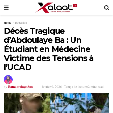
Home
Éducation
Décès Tragique
d’Abdoulaye Ba : Un
Étudiant en Médecine
Victime des Tensions à
l’UCAD
Ramatoulaye Sow
by
février 9, 2026
Temps de lecture:2 mins read