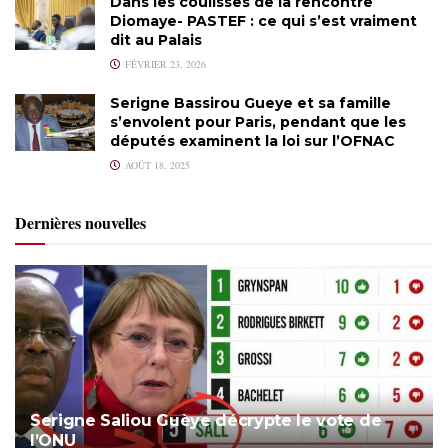
Dans les coulisses de la rencontre
Diomaye- PASTEF : ce qui s’est vraiment
dit au Palais
FÉVRIER 23, 2026
Serigne Bassirou Gueye et sa famille
s’envolent pour Paris, pendant que les
députés examinent la loi sur l’OFNAC
AOÛT 18, 2025
Dernières nouvelles
Serigne Saliou Guèye décrypte le vote de
l’ONU