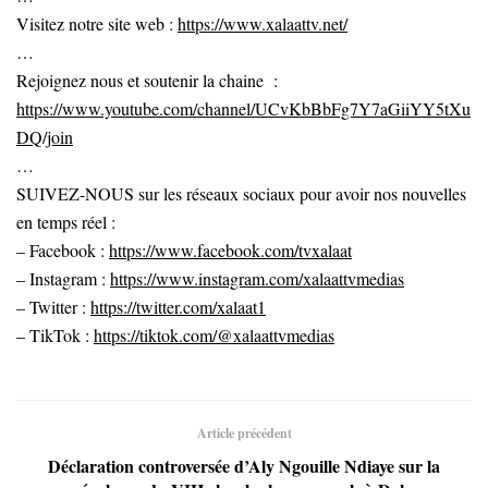
Visitez notre site web :
https://www.xalaattv.net/
…
Rejoignez nous et soutenir la chaine :
https://www.youtube.com/channel/UCvKbBbFg7Y7aGiiYY5tXu
DQ/join
…
SUIVEZ-NOUS sur les réseaux sociaux pour avoir nos nouvelles
en temps réel :
– Facebook :
https://www.facebook.com/tvxalaat
– Instagram :
https://www.instagram.com/xalaattvmedias
– Twitter :
https://twitter.com/xalaat1
– TikTok :
https://tiktok.com/@xalaattvmedias
Article précédent
Déclaration controversée d’Aly Ngouille Ndiaye sur la