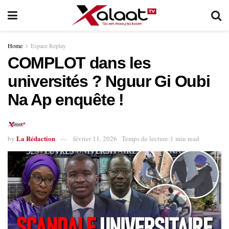
Home
Espace Replay
COMPLOT dans les
universités ? Nguur Gi Oubi
Na Ap enquête !
La Rédaction
by
février 11, 2026
Temps de lecture:1 min read