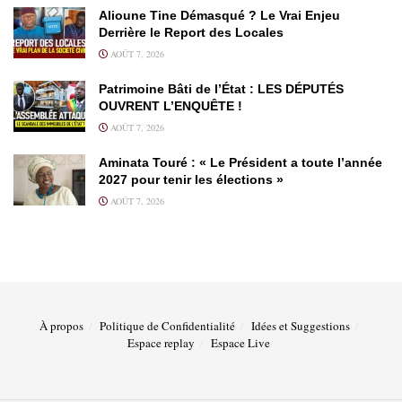
Alioune Tine Démasqué ? Le Vrai Enjeu
Derrière le Report des Locales
AOÛT 7, 2026
Patrimoine Bâti de l’État : LES DÉPUTÉS
OUVRENT L’ENQUÊTE !
AOÛT 7, 2026
Aminata Touré : « Le Président a toute l’année
2027 pour tenir les élections »
AOÛT 7, 2026
À propos
Politique de Confidentialité
Idées et Suggestions
Espace replay
Espace Live