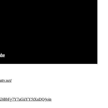
ttv.net/
CvKbBbFg7Y7aGiiYY5tXuDQ/join