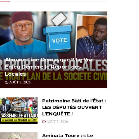
Alioune Tine Démasqué ? Le Vrai
Enjeu Derrière le Report des
Locales
AOÛT 7, 2026
Patrimoine Bâti de l’État :
LES DÉPUTÉS OUVRENT
L’ENQUÊTE !
AOÛT 7, 2026
Aminata Touré : « Le