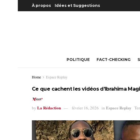
À propos
Idées et Suggestions
POLITIQUE
FACT-CHECKING
S
Home
Espace Replay
Ce que cachent les vidéos d’Ibrahima Magi
La Rédaction
Espace Replay
by
février 16, 2026
in
Tem