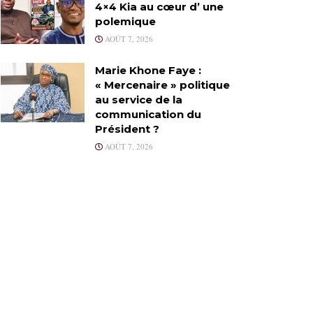
4×4 Kia au cœur d’ une
polemique
AOÛT 7, 2026
Marie Khone Faye :
« Mercenaire » politique
au service de la
communication du
Président ?
AOÛT 7, 2026