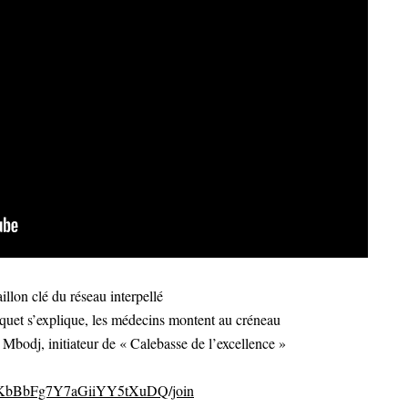
llon clé du réseau interpellé
rquet s’explique, les médecins montent au créneau
Mbodj, initiateur de « Calebasse de l’excellence »
CvKbBbFg7Y7aGiiYY5tXuDQ/join