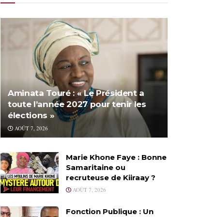
Aminata Touré : « Le Président a
toute l’année 2027 pour tenir les
élections »
AOÛT 7, 2026
Marie Khone Faye : Bonne
Samaritaine ou
recruteuse de Kiiraay ?
AOÛT 7, 2026
Fonction Publique : Un