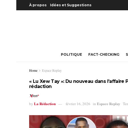
À propos
Idées et Suggestions
POLITIQUE
FACT-CHECKING
S
Home
Espace Replay
« Lu Xew Tay »: Du nouveau dans l’affaire P
rédaction
La Rédaction
Espace Replay
by
février 16, 2026
in
Tem