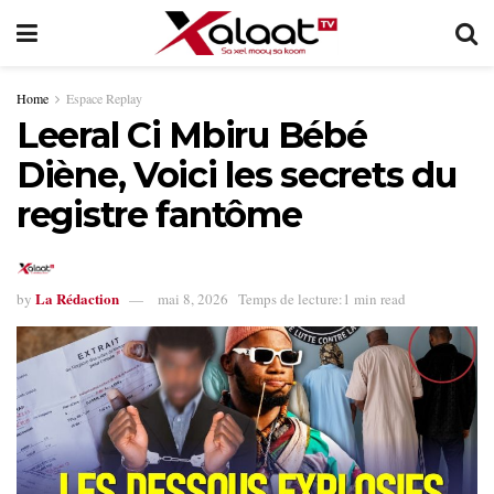
Home
Espace Replay
Leeral Ci Mbiru Bébé
Diène, Voici les secrets du
registre fantôme
La Rédaction
by
mai 8, 2026
Temps de lecture:1 min read