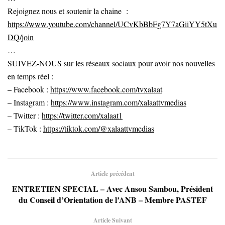
Rejoignez nous et soutenir la chaine :
https://www.youtube.com/channel/UCvKbBbFg7Y7aGiiYY5tXu
DQ/join
…
SUIVEZ-NOUS sur les réseaux sociaux pour avoir nos nouvelles
en temps réel :
– Facebook :
https://www.facebook.com/tvxalaat
– Instagram :
https://www.instagram.com/xalaattvmedias
– Twitter :
https://twitter.com/xalaat1
– TikTok :
https://tiktok.com/@xalaattvmedias
Article précédent
ENTRETIEN SPECIAL – Avec Ansou Sambou, Président
du Conseil d’Orientation de l’ANB – Membre PASTEF
Article Suivant