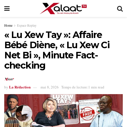
Home
Espace Replay
« Lu Xew Tay »: Affaire
Bébé Diène, « Lu Xew Ci
Net Bi », Minute Fact-
checking
La Rédaction
by
mai 8, 2026
Temps de lecture:1 min read