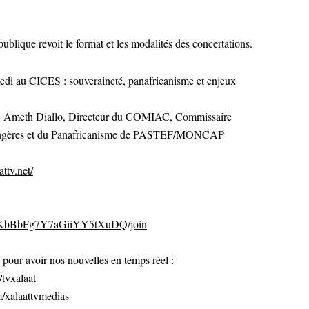
publique revoit le format et les modalités des concertations.
au CICES : souveraineté, panafricanisme et enjeux
r. Ameth Diallo, Directeur du COMIAC, Commissaire
trangères et du Panafricanisme de PASTEF/MONCAP
ttv.net/
CvKbBbFg7Y7aGiiYY5tXuDQ/join
ur avoir nos nouvelles en temps réel :
tvxalaat
/xalaattvmedias