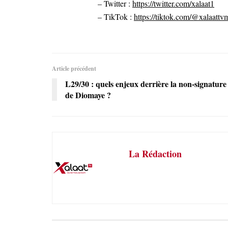
– Twitter :
https://twitter.com/xalaat1
– TikTok :
https://tiktok.com/@xalaattv
Article précédent
L29/30 : quels enjeux derrière la non-signature
de Diomaye ?
La Rédaction