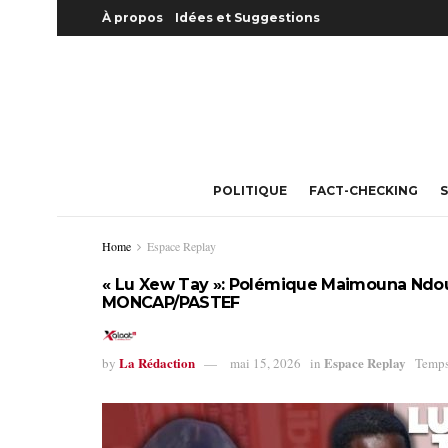
À propos
Idées et Suggestions
POLITIQUE
FACT-CHECKING
S
Home
Espace Replay
« Lu Xew Tay »: Polémique Maimouna Ndour
MONCAP/PASTEF
La Rédaction
Espace Replay
by
mai 15, 2026
in
Temps