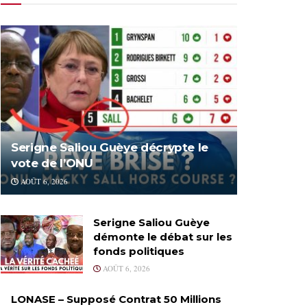
Serigne Saliou Guèye décrypte le
vote de l’ONU
AOÛT 6, 2026
Serigne Saliou Guèye
démonte le débat sur les
fonds politiques
AOÛT 6, 2026
LONASE – Supposé Contrat 50 Millions