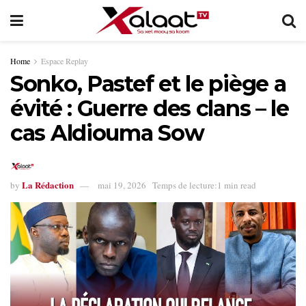
Home
Espace Replay
Sonko, Pastef et le piège a
évité : Guerre des clans – le
cas Aldiouma Sow
La Rédaction
by
mai 19, 2026
Temps de lecture:1 min read