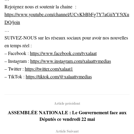
Rejoignez nous et soutenir la chaine :
https://www.youtube.com/channel/UCvKbBbFg7Y7aGiiYY5tXu
DQ/join
…
SUIVEZ-NOUS sur les réseaux sociaux pour avoir nos nouvelles
en temps réel :
– Facebook :
https://www.facebook.com/tvxalaat
– Instagram :
https://www.instagram.com/xalaattvmedias
– Twitter :
https://twitter.com/xalaat1
– TikTok :
https://tiktok.com/@xalaattvmedias
Article précédent
ASSEMBLÉE NATIONALE : Le Gouvernement face aux
Députés ce vendredi 22 mai
Article Suivant