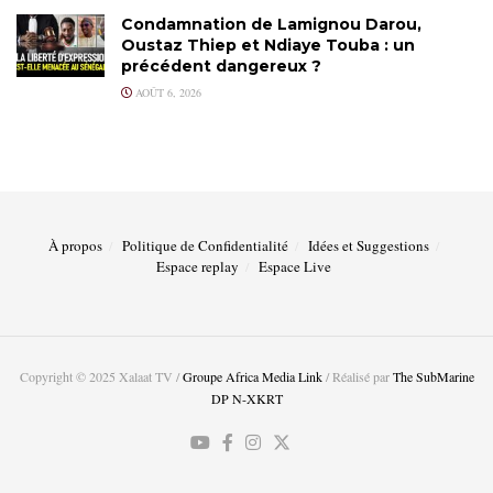
Condamnation de Lamignou Darou,
Oustaz Thiep et Ndiaye Touba : un
précédent dangereux ?
AOÛT 6, 2026
À propos
Politique de Confidentialité
Idées et Suggestions
Espace replay
Espace Live
Copyright © 2025 Xalaat TV /
Groupe Africa Media Link
/ Réalisé par
The SubMarine
DP N-XKRT