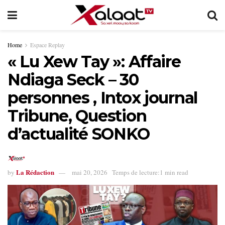
Home
Espace Replay
« Lu Xew Tay »: Affaire
Ndiaga Seck – 30
personnes , Intox journal
Tribune, Question
d’actualité SONKO
La Rédaction
by
mai 20, 2026
Temps de lecture:1 min read