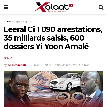
Home
Espace Replay
Leeral Ci 1 090 arrestations,
35 milliards saisis, 600
dossiers Yi Yoon Amalé
La Rédaction
by
mai 21, 2026
Temps de lecture:1 min read