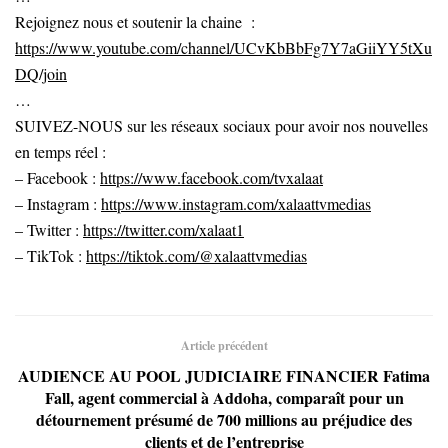
Rejoignez nous et soutenir la chaine :
https://www.youtube.com/channel/UCvKbBbFg7Y7aGiiYY5tXu
DQ/join
…
SUIVEZ-NOUS sur les réseaux sociaux pour avoir nos nouvelles
en temps réel :
– Facebook :
https://www.facebook.com/tvxalaat
– Instagram :
https://www.instagram.com/xalaattvmedias
– Twitter :
https://twitter.com/xalaat1
– TikTok :
https://tiktok.com/@xalaattvmedias
Article précédent
AUDIENCE AU POOL JUDICIAIRE FINANCIER Fatima
Fall, agent commercial à Addoha, comparaît pour un
détournement présumé de 700 millions au préjudice des
clients et de l’entreprise