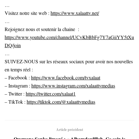
…
Visitez notre site web :
https://www.xalaattv.net/
…
Rejoignez nous et soutenir la chaine :
https://www.youtube.com/channel/UCvKbBbFg7Y7aGiiYY5tXu
DQ/join
…
SUIVEZ-NOUS sur les réseaux sociaux pour avoir nos nouvelles
en temps réel :
– Facebook :
https://www.facebook.com/tvxalaat
– Instagram :
https://www.instagram.com/xalaattvmedias
– Twitter :
https://twitter.com/xalaat1
– TikTok :
https://tiktok.com/@xalaattvmedias
Article précédent
Ousmane Sonko limogé : « Alhamdoulillah. Ce soir je