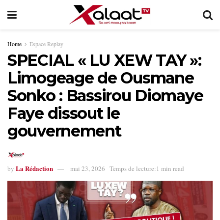
Home
Espace Replay
SPECIAL « LU XEW TAY »:
Limogeage de Ousmane
Sonko : Bassirou Diomaye
Faye dissout le
gouvernement
La Rédaction
by
mai 23, 2026
Temps de lecture:1 min read