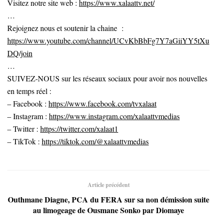
Visitez notre site web :
https://www.xalaattv.net/
…
Rejoignez nous et soutenir la chaine :
https://www.youtube.com/channel/UCvKbBbFg7Y7aGiiYY5tXu
DQ/join
…
SUIVEZ-NOUS sur les réseaux sociaux pour avoir nos nouvelles
en temps réel :
– Facebook :
https://www.facebook.com/tvxalaat
– Instagram :
https://www.instagram.com/xalaattvmedias
– Twitter :
https://twitter.com/xalaat1
– TikTok :
https://tiktok.com/@xalaattvmedias
Article précédent
Outhmane Diagne, PCA du FERA sur sa non démission suite
au limogeage de Ousmane Sonko par Diomaye