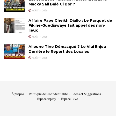
Macky Sall Balé Ci Bor ?
AOÛT 8, 2026
Affaire Pape Cheikh Diallo : Le Parquet de
Pikine-Guédiawaye fait appel des non-
lieux
AOÛT 7, 2026
Alioune Tine Démasqué ? Le Vrai Enjeu
Derrière le Report des Locales
AOÛT 7, 2026
À propos
Politique de Confidentialité
Idées et Suggestions
Espace replay
Espace Live