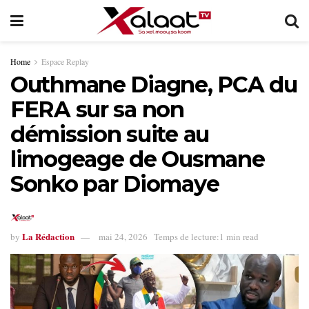
Home
Espace Replay
Outhmane Diagne, PCA du
FERA sur sa non
démission suite au
limogeage de Ousmane
Sonko par Diomaye
La Rédaction
by
mai 24, 2026
Temps de lecture:1 min read