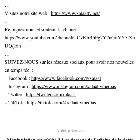
…
Visitez notre site web :
https://www.xalaattv.net/
…
Rejoignez nous et soutenir la chaine :
https://www.youtube.com/channel/UCvKbBbFg7Y7aGiiYY5tXu
DQ/join
…
SUIVEZ-NOUS sur les réseaux sociaux pour avoir nos nouvelles
en temps réel :
– Facebook :
https://www.facebook.com/tvxalaat
– Instagram :
https://www.instagram.com/xalaattvmedias
– Twitter :
https://twitter.com/xalaat1
– TikTok :
https://tiktok.com/@xalaattvmedias
Article précédent
Manipulation ou réalité ? Les dessous de l’affaire de la dette