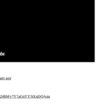
ttv.net/
CvKbBbFg7Y7aGiiYY5tXuDQ/join