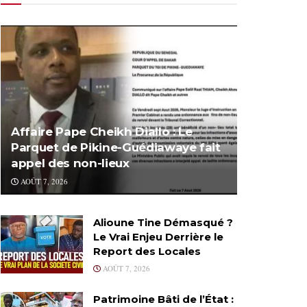
Affaire Pape Cheikh Diallo : Le
Parquet de Pikine-Guédiawaye fait
appel des non-lieux
AOÛT 7, 2026
Alioune Tine Démasqué ?
Le Vrai Enjeu Derrière le
Report des Locales
AOÛT 7, 2026
Patrimoine Bâti de l’État :