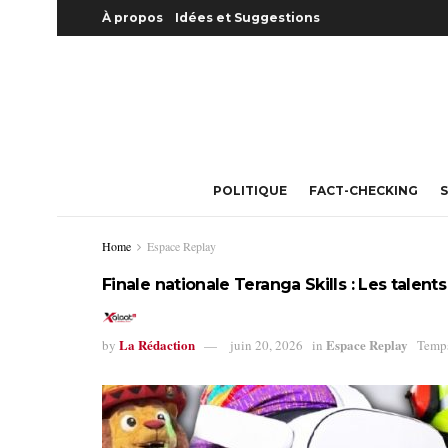
À propos
Idées et Suggestions
POLITIQUE
FACT-CHECKING
S
Home
Espace Replay
Finale nationale Teranga Skills : Les talen
La Rédaction
Espace Replay
by
juin 20, 2026
in
Temps